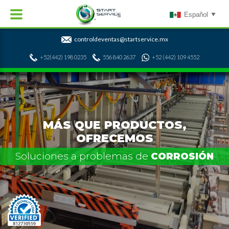
Español
controldeventas@startservice.mx
+52(442) 198 0235
556 840 2637
+52 (442) 109 4552
MÁS QUE PRODUCTOS,
OFRECEMOS
Soluciones a problemas de
CORROSIÓN