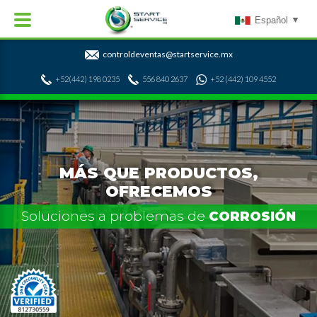
Español
controldeventas@startservice.mx
+52(442) 198 0235
556 840 2637
+52 (442) 109 4552
MÁS QUE PRODUCTOS,
OFRECEMOS
Soluciones a problemas de
CORROSIÓN