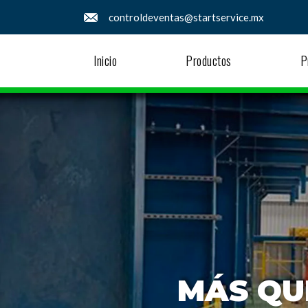
controldeventas@startservice.mx
Inicio
Productos
P
MÁS QU