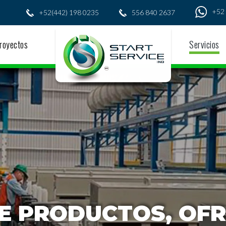
+52 
+52(442) 198 0235
556 840 2637
royectos
Servicios
E PRODUCTOS, OF